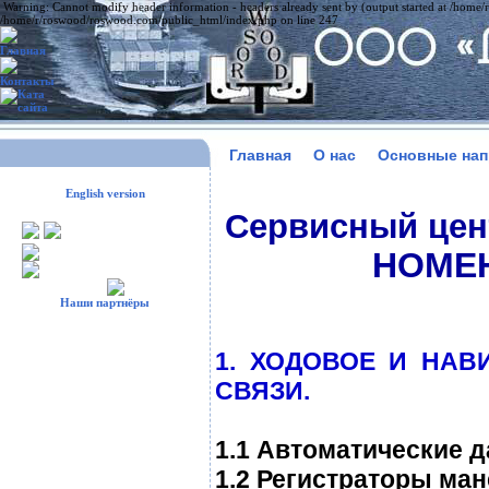
Warning: Cannot modify header information - headers already sent by (output started at /home
/home/r/roswood/roswood.com/public_html/index.php on line 247
Главная
О нас
Основные нап
English version
Сервисный цент
НОМЕ
Наши партнёры
1. ХОДОВОЕ И НАВ
СВЯЗИ.
1.1 Автоматические д
1.2 Регистраторы ман